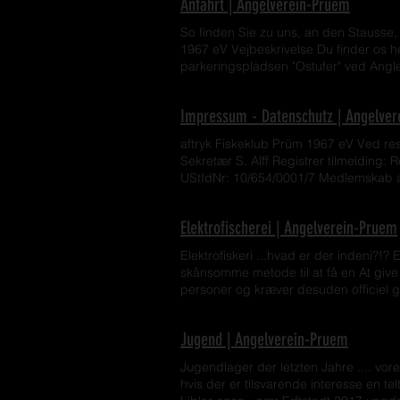
Anfahrt | Angelverein-Pruem
muligheder, som fiskeklubben Prüm 196
So finden Sie zu uns, an den Stausse,
1967 eV Vejbeskrivelse Du finder os he
parkeringspladsen "Ostufer" ved Angler
venstre), og du kommer til Anglerkl
Willwerath)
Impressum - Datenschutz | Angelve
aftryk Fiskeklub Prüm 1967 eV Ved res
Sekretær S. Alff Registrer tilmelding: 
UStIdNr: 10/654/0001/7 Medlemskab af
Willwerath Prüms sogn Fællesskabskod
godkendt 22/02/1984 Restauranttilladel
Elektrofischerei | Angelverein-Pruem
overskrifter sektionen -SGD Nord - Ugen
venligst vores kontaktformular www.bsv-
Elektrofiskeri ...hvad er der indeni?!?
databeskyttelseserklæring. Her finder
skånsomme metode til at få en At give 
overholder databeskyttelsesloven gælde
personer og kræver desuden officiel go
opmærksom på, at datatransmission ove
elektriker med specificerede intervalle
fuldstændigt mod adgang fra tredjepart
er præcis, hvad det lyder som - elektr
ønsket, medmindre vi har givet vores f
Jugend | Angelverein-Pruem
Men hvis du vil styre en vandmasse / e-
alle personer, der er nævnt på denne
planlægge yderligere tiltag baseret p
Personlig data Du kan besøge vores h
Jugendlager der letzten Jahre .... vor
videnskabelige undersøgelser og udfly
adresse eller e-mailadresse) på vores h
hvis der er tilsvarende interesse en te
aktionsområdet for et fangbart felt, h
dit udtrykkelige samtykke. Hvis et kon