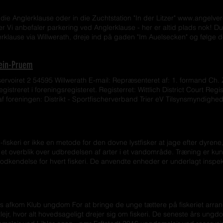
7 eV tilbyder dig som lystfisker og naturelsker.
 die Anglerklause oder in die Zuchtstation "In der Litzer" www.angelv
r Vi anbefaler parkering ved Anglerklause - her er altid plads nok! D
klause via Willwerath, dreje ind på gaden "Im Auelsecken" og følge de
ause med den store hovedparkeringsplads. Kommer fra Olzheim Kom
rein-Pruem
ervoiret 2 54595 Willwerath E-mail: Repræsenteret af: 1. formand Ch.
Registreret i foreningsregisteret. Registerret: Wittlich District Court 
 foreningen: Distrikt - Sportfischerverband Trier eV Tilsynsmyndigh
e 07-232-296 Bitburg-Prüm-distriktet Virksomhedsregistrering Bar og 
se fra VG Prüm siden 4. juli 1973 Ansvarlig for indholdet (ifølge § 55 
tlig spejl - Trierisk ven af folket - Frejvandsanalyse Kilde: Imprint ge
trier.de Data beskyttelse privatliv I det følgende vil vi gerne informe
 E-fiskeri er ikke en metode for den dovne lystfisker at jage efter dyr
 du information om indsamling og brug af personoplysninger ved brug
et overblik over udbredelsen af arter i et vandområde. Træning er kun
nde i Tyskland. Du kan til enhver tid tilgå denne erklæring på vores 
dkendelse for hvert fiskeri. De anvendte enheder er underlagt inspekti
r internettet (f.eks. ved kommunikation via e-mail) har sikkerhedshul
r og serviceres permanent af os for at undgå enhver fare så vidt muligt
er. Brugen af kontaktoplysningerne i vores forlag til kommerciel annon
isk strøm løber gennem vandet - hvilket altid er potentielt farligt, is
orudgående skriftlige samtykke, eller der allerede eksisterer en forr
fiskeri er det Det mest effektive middel til kontrol af bestanden - fis
 hjemmeside, gør hermed indsigelse mod enhver kommerciel brug og v
å dette. Udover overvågning anvendes e-fiskeri også til gydning, udv
jemmeside uden at give nogen personlige data. For så vidt der inds
es afkom Klub ungdom For at bringe de unge tættere på fiskeriet arran
tning af Fiskeri kl Anlægsarbejde og fastlæggelse af omfanget af fisk
jemmeside, sker dette så vidt muligt på frivillig basis. Disse data vid
ltlejr, hvor alt hovedsageligt drejer sig om fiskeri. De seneste års un
ar kortvarigt evnen til at sigte mod et mål Frataget svømmebevægelse o
traktforhold mellem dig og os skal etableres, struktureres eller ændres