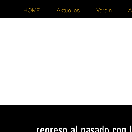
HOME
Aktuelles
Verein
A
... regreso al pasado con 