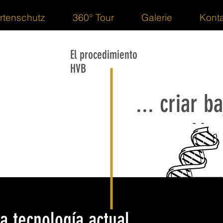
rtenschutz
360° Tour
Galerie
Konta
El procedimiento
HVB
... criar b
Alto
la tecnología actual