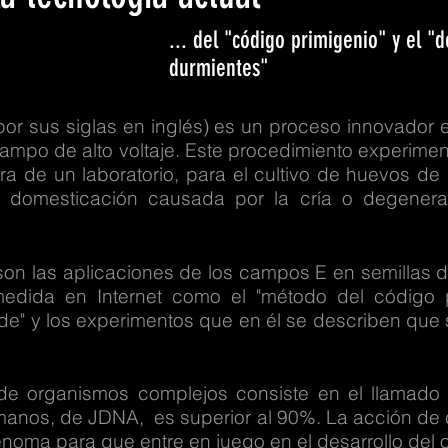
... del "código primigenio" y el "
durmientes"
, por sus siglas en inglés) es un proceso innovador
campo de alto voltaje. Este procedimiento experiment
a de un laboratorio, para el cultivo de huevos de 
 la domesticación causada por la cría o degener
on las aplicaciones de los campos E en semillas d
dida en Internet como el "método del código p
code" y los experimentos que en él se describen que
e organismos complejos consiste en el llamado 
humanos, de JDNA, es superior al 90%. La acción de
enoma para que entre en juego en el desarrollo del