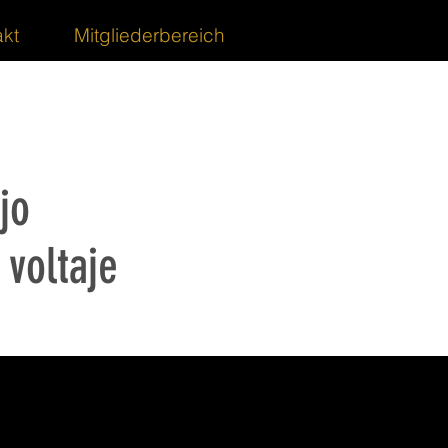
kt
Mitgliederbereich
ajo
 voltaje