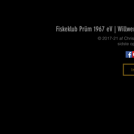
Fiskeklub Prüm 1967 eV | Willwe
© 2017-21 af Chri
sidste o