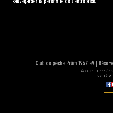
sauvegarder la pérennité de l'entreprise.
Club de pêche Prüm 1967 eV | Réservo
© 2017-21 par Chr
dernière 