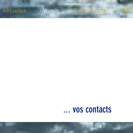
Aktuelles
Verein
Artenschutz
360
... vos contacts