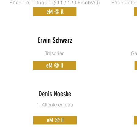
Pêche électrique (§11 / 12 LFischVO)
Pêche élec
eM @ il
Erwin Schwarz
Trésorier
Ga
eM @ il
Denis Noeske
1. Attente en eau
eM @ il