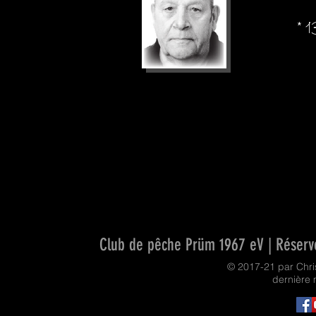
* 
Club de pêche Prüm 1967 eV | Réservo
© 2017-21 par Chr
dernière 