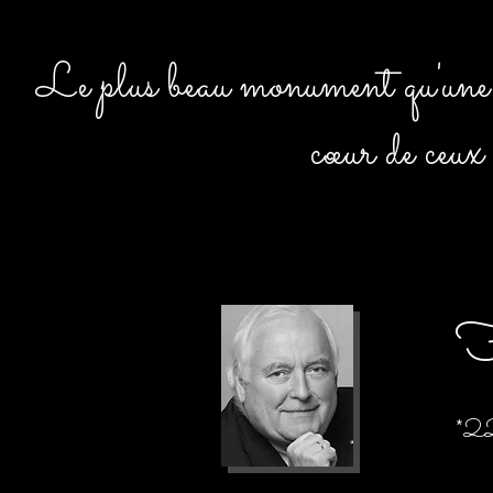
Le plus beau monument qu'une pe
cœur de ceux 
F
*2