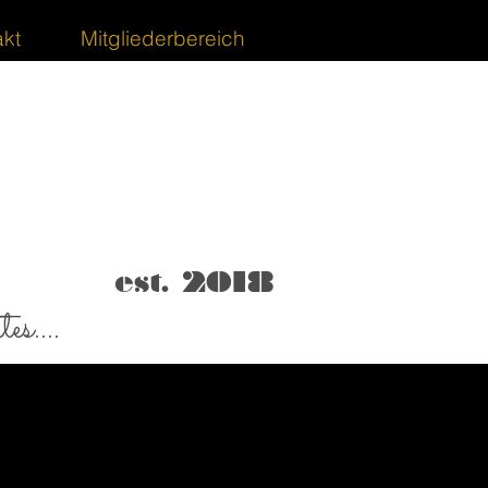
kt
Mitgliederbereich
est. 2018
es....