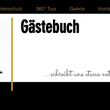
rtenschutz
360° Tour
Galerie
Konta
Gästebuch
....schreibt uns etwas nett